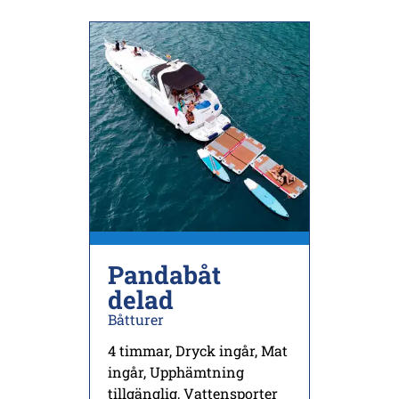
Pandabåt
delad
Båtturer
4 timmar
,
Dryck ingår
,
Mat
ingår
,
Upphämtning
tillgänglig
,
Vattensporter