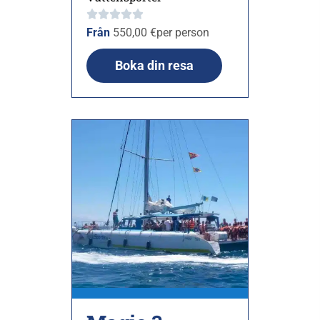
Från
550,00
€
per person
Boka din resa