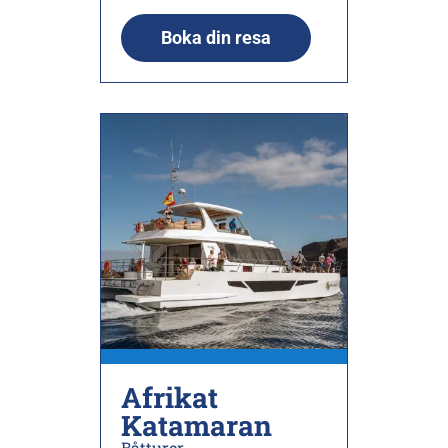
Boka din resa
Afrikat
Katamaran
Båtturer