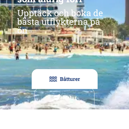
Upptäck och boka de
bästa utflykterna på
ön
Båtturer
Natur
Rekommendationer