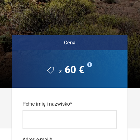
Cena
60 €
Z
Pełne imię i nazwisko
*
Adres e-mail
*