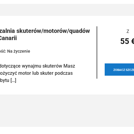
zalnia skuterów/motorów/quadów
Z
Canarii
55 
ść: Na życzenie
dotyczące wynajmu skuterów Masz
ZOBACZ SZCZ
ożyczyć motor lub skuter podczas
bytu […]