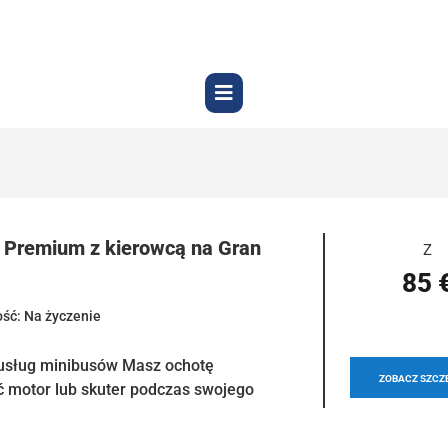
 Premium z kierowcą na Gran
Z
85 
ść: Na życzenie
usług minibusów Masz ochotę
ZOBACZ SZCZ
 motor lub skuter podczas swojego