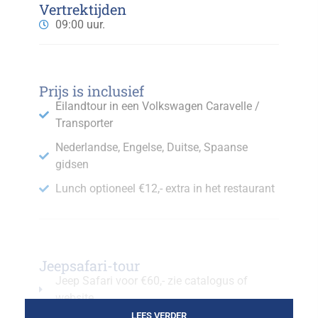
Vertrektijden
09:00 uur.
Prijs is inclusief
Eilandtour in een Volkswagen Caravelle /
Transporter
Nederlandse, Engelse, Duitse, Spaanse
gidsen
Lunch optioneel €12,- extra in het restaurant
Jeepsafari-tour
Jeep Safari voor €60,- zie catalogus of
website
LEES VERDER