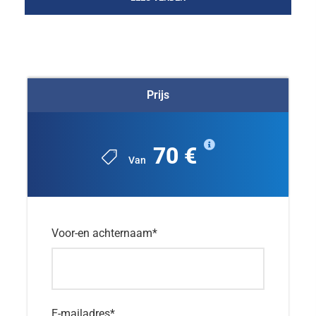
Foto's
Prijs
70 €
Van
0/5
(0 Beoordeling)
Voor-en achternaam
*
E-mailadres
*