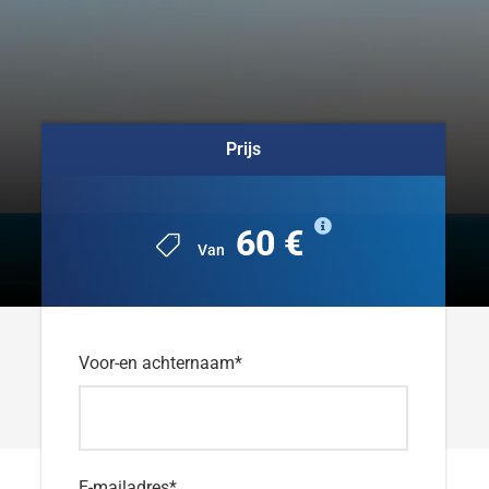
Prijs
60 €
Van
Voor-en achternaam
*
E-mailadres
*