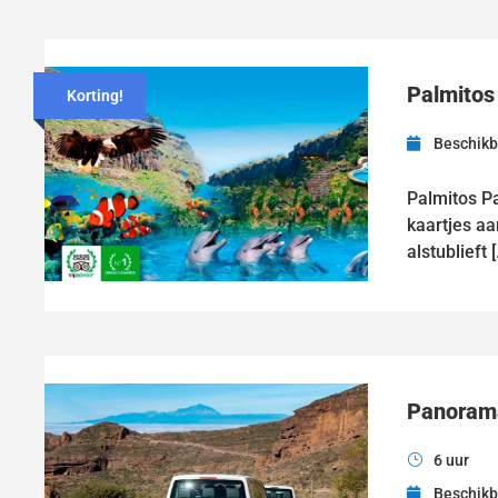
Palmitos
Korting!
Beschikb
Palmitos Pa
kaartjes aa
alstublieft 
Panorama
6 uur
Beschikb