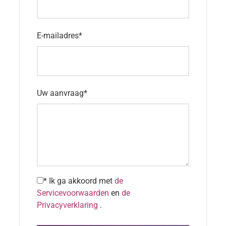
Parasailen
E-mailadres
*
Prijs voor kinderen
€ 60 (3 - 10 jaar)
Uw aanvraag
*
Foto's
* Ik ga akkoord met
de
Servicevoorwaarden
en
de
Privacyverklaring
.
0/5
(0 Beoordeling)